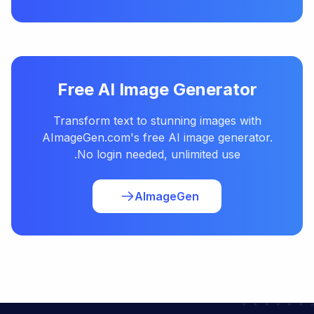
Free AI Image Generator
Transform text to stunning images with
AImageGen.com's free AI image generator.
No login needed, unlimited use.
AImageGen